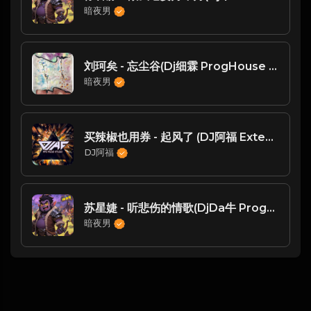
暗夜男
刘珂矣 - 忘尘谷(Dj细霖 ProgHouse Rmx 05) -
暗夜男
买辣椒也用券 - 起风了 (DJ阿福 Extended Remix)
DJ阿福
苏星婕 - 听悲伤的情歌(DjDa牛 ProgHouse Rmx 2023)
暗夜男