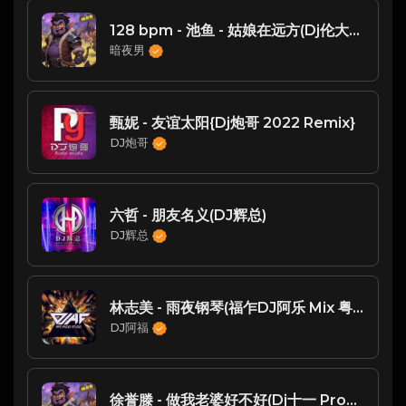
128 bpm - 池鱼 - 姑娘在远方(Dj伦大人 ProgHouse Rmx 2023)e
暗夜男
甄妮 - 友谊太阳{Dj炮哥 2022 Remix}
DJ炮哥
六哲 - 朋友名义(DJ辉总)
DJ辉总
林志美 - 雨夜钢琴(福乍DJ阿乐 Mix 粤语女)
DJ阿福
徐誉滕 - 做我老婆好不好(Dj十一 ProgHouse Rmx 2023)