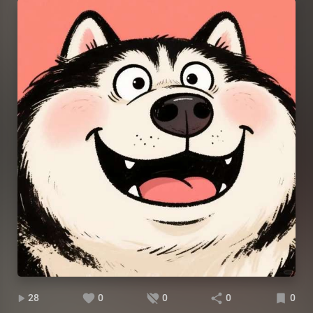
28
0
0
0
0