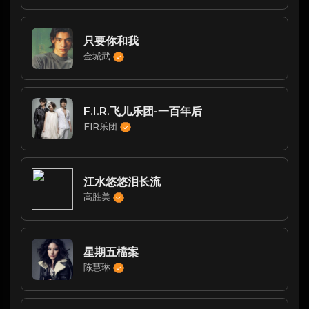
只要你和我
金城武
F.I.R.飞儿乐团-一百年后
FIR乐团
江水悠悠泪长流
高胜美
星期五檔案
陈慧琳