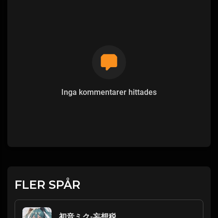
Inga kommentarer hittades
FLER SPÅR
初音ミク-妄想税