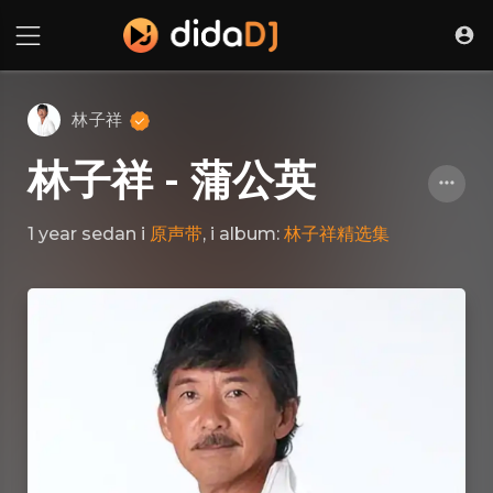
林子祥
林子祥 - 蒲公英
1 year sedan
i
原声带
, i album:
林子祥精选集