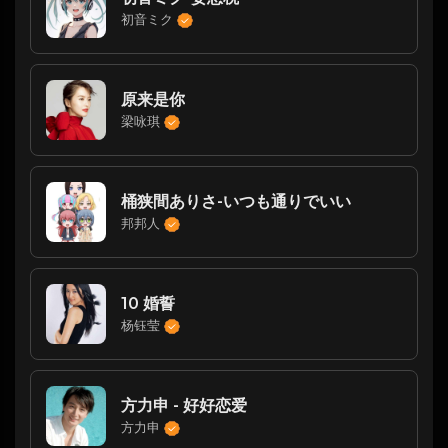
初音ミク
原来是你
梁咏琪
桶狭間ありさ-いつも通りでいい
邦邦人
10 婚誓
杨钰莹
方力申 - 好好恋爱
方力申