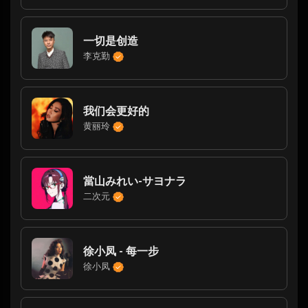
一切是创造
李克勤
我们会更好的
黄丽玲
當山みれい-サヨナラ
二次元
徐小凤 - 每一步
徐小凤