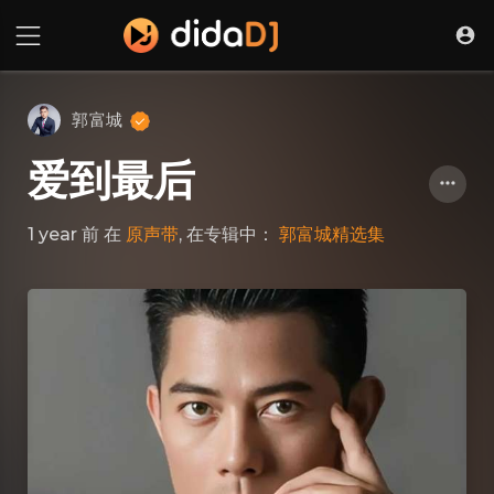
郭富城
爱到最后
1 year 前
在
原声带
, 在专辑中：
郭富城精选集