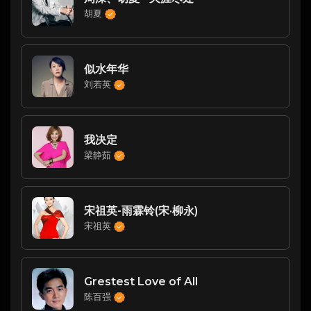
胡夏
似水年华
刘若英
我决定
梁静茹
宋祖英-雨霖铃(宋·柳永)
宋祖英
Grestest Love of All
陈百强