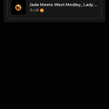
Jade Meets West Medley_ Lady Marmalade╱I Feel The Earth Move╱Thats The ...
关心妍