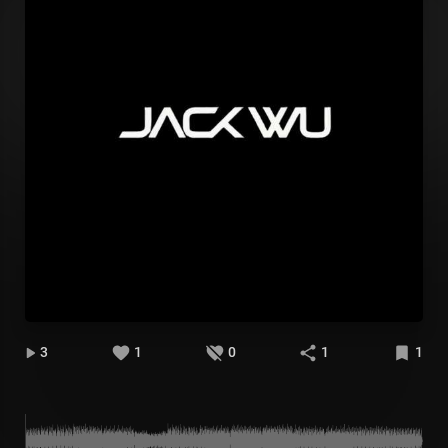
3
1
0
1
1