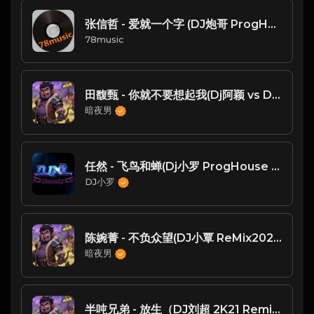
张信哲 - 爱就一个字 (DJ炮哥 ProgHouse Remix)V2
78music
田馥甄 - 你就不要想起我(Dj阿颖 vs Dj小亿 ProgHouse Rmx 2023)
暗夜男
任然 - 飞鸟和蝉(Dj小罗 ProgHouse Mix国语女)
DJ小罗
陈婉菁 - 不负众望(DJ小覃 ReMix2024)【沙皇提供】
暗夜男
半吨兄弟 - 放生（DJ刘超 2K21 Remix）