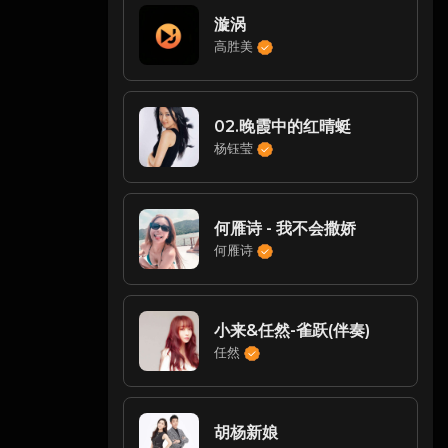
漩涡
高胜美
02.晚霞中的红晴蜓
杨钰莹
何雁诗 - 我不会撒娇
何雁诗
小来&任然-雀跃(伴奏)
任然
胡杨新娘