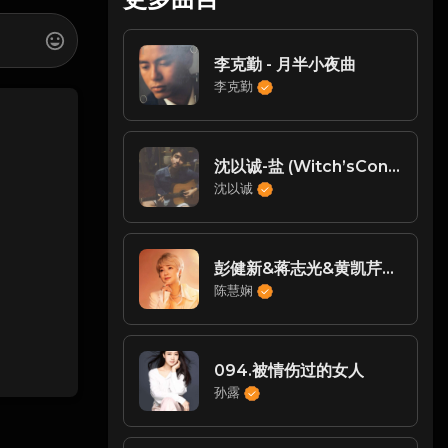
李克勤 - 月半小夜曲
李克勤
沈以诚-盐 (Witch’sCondiment)
沈以诚
彭健新&蒋志光&黄凯芹&方心美&钟镇涛&李明珠&陈慧娴&张学友&谭咏麟&蒋丽萍&邝美云&蔡国权-晚情
陈慧娴
094.被情伤过的女人
孙露