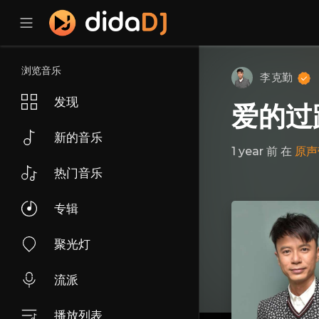
浏览音乐
李克勤
发现
爱的过
新的音乐
1 year 前
在
原声
热门音乐
专辑
聚光灯
流派
播放列表