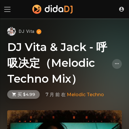
DJ Vita
DJ Vita & Jack - 呼
吸决定（Melodic
Techno Mix）
买 $4.99
7 月 前
在
Melodic Techno