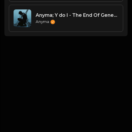
Anyma; Y do I - The End Of Genesys
Anyma