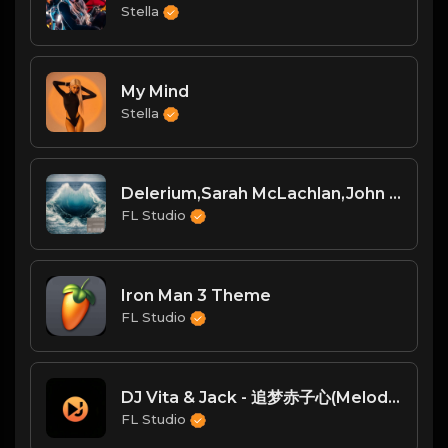
Stella
My Mind
Stella
Delerium,Sarah McLachlan,John Summit - Silence (John Summit Extended Remix)
FL Studio
Iron Man 3 Theme
FL Studio
DJ Vita & Jack - 追梦赤子心(Melodic Techno Mix)
FL Studio