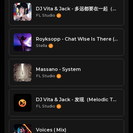
DJ Vita & Jack - 多远都要在一起（Melodic Techno Remix）
FL Studio
Royksopp - Chat Wlse Is There (xelax Remix)
Stella
Massano - System
FL Studio
DJ Vita & Jack - 发现（Melodic Techno）
FL Studio
Voices ( Mix)