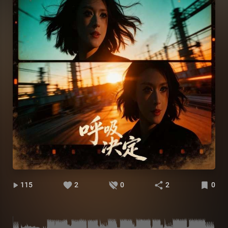
115
2
0
2
0