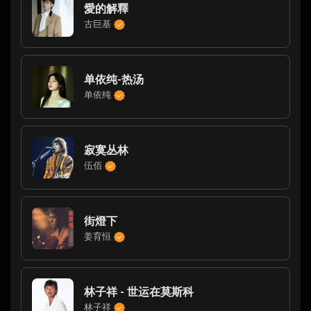
愛的解釋
古巨基
单依纯-热汤
单依纯
寂寞丛林
伍佰
街燈下
姜育恒
林子祥 - 世运在莫斯科
林子祥