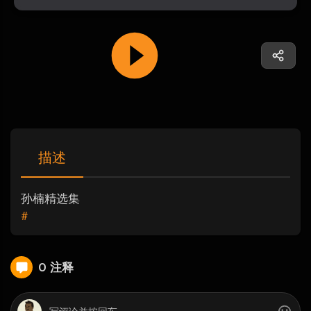
描述
孙楠精选集
#
0 注释