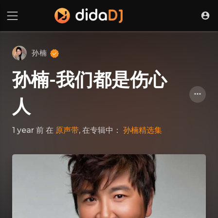
孙楠
孙楠-我们都是伤心
人
1 year 前
在
原声带
, 在专辑中：
孙楠精选集