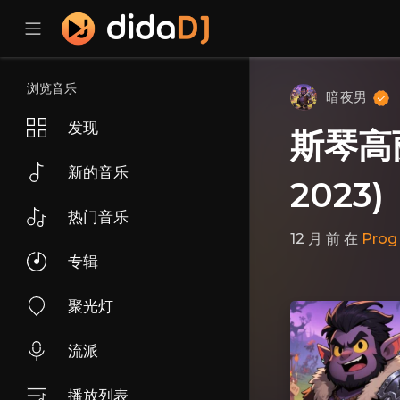
浏览音乐
暗夜男
发现
斯琴高丽
新的音乐
2023)
热门音乐
12 月 前
在
Prog
专辑
聚光灯
流派
播放列表