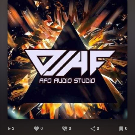
3
0
0
0
0