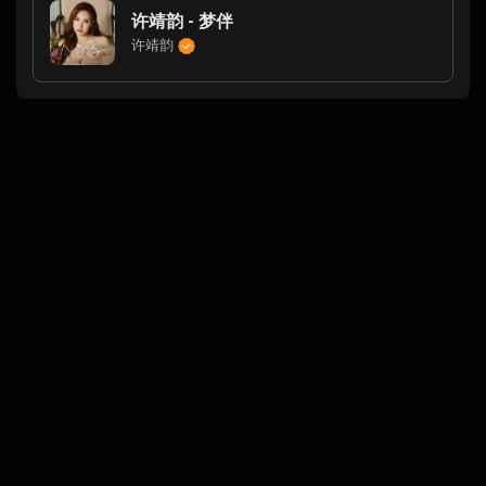
许靖韵 - 梦伴
许靖韵