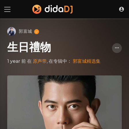
郭富城
生日禮物
1 year 前
在
原声带
, 在专辑中：
郭富城精选集