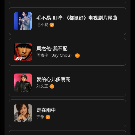
毛不易-叮咛-《都挺好》电视剧片尾曲
毛不易
周杰伦-我不配
周杰伦（Jay Chou）
爱的心儿多明亮
刘文正
走在雨中
齐豫