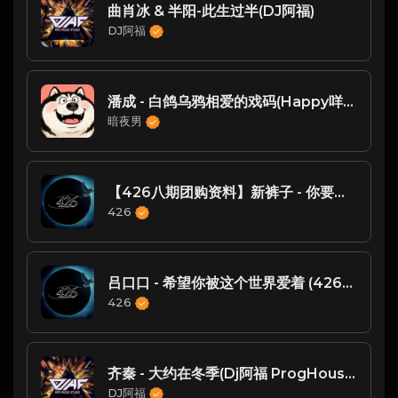
曲肖冰 & 半阳-此生过半(DJ阿福)
DJ阿福
潘成 - 白鸽乌鸦相爱的戏码(Happy咩咩 ProgHouse Rmx 2025)
暗夜男
【426八期团购资料】新裤子 - 你要跳舞吗（ 426编曲团队 新福鼓Mix ）
426
吕口口 - 希望你被这个世界爱着 (426编曲团队DJsiyan四眼 MIX)
426
齐秦 - 大约在冬季(Dj阿福 ProgHouse Rmx 2025 水手鼓升级版) - ProgHouse
DJ阿福