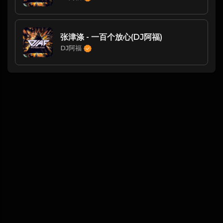
张津涤 - 一百个放心(DJ阿福)
DJ阿福