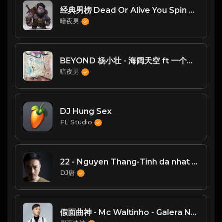
经典男榜 Dead Or Alive You Spin Me Round Caramen
暗夜男
BEYOND 杨小壮 - 海阔天空 ft 一个人挺好 Dee Zy VinaHouse 2024 Mix 越南鼓
暗夜男
DJ Hung Sex
FL Studio
22 - Nguyen Thang-Tinh da nhat mo（TANG唐 Vina mix）
DJ唐
假面曲神 - Mc Waltinho - Galera Na Pista (JIanG.x DJ Extended Mix)