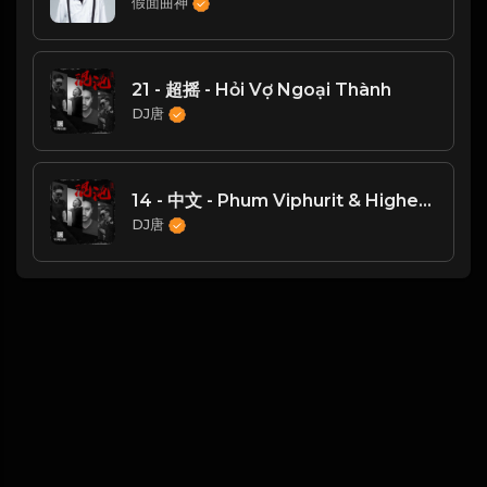
假面曲神
21 - 超摇 - Hỏi Vợ Ngoại Thành
DJ唐
14 - 中文 - Phum Viphurit & Higher Brothers – Lover Boy 88
DJ唐