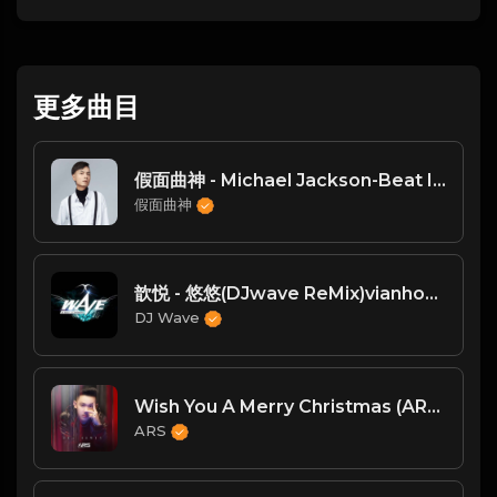
更多曲目
假面曲神 - Michael Jackson-Beat It (JIANG.x Bootleg)（JIANG.x remix）
假面曲神
歆悦 - 悠悠(DJwave ReMix)vianhouse 唐宇Tommy
DJ Wave
Wish You A Merry Christmas (ARS VinaHouse Mix 2024)
ARS