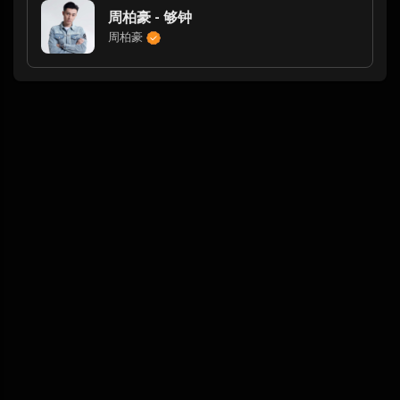
周柏豪 - 够钟
周柏豪