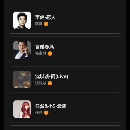
李健-恋人
李健
言谢春风
郭富城
沈以诚-雨(Live)
沈以诚
任然&小5-最痛
任然