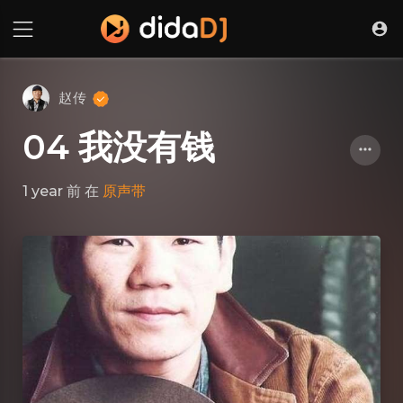
赵传
04 我没有钱
1 year 前
在
原声带