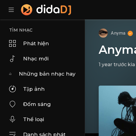
TÌM NHẠC
Anyma
Phát hiện
Anyma;
Nhạc mới
1 year trước kia
Những bản nhạc hay
Tập ảnh
Đốm sáng
Thể loại
Danh sách phát