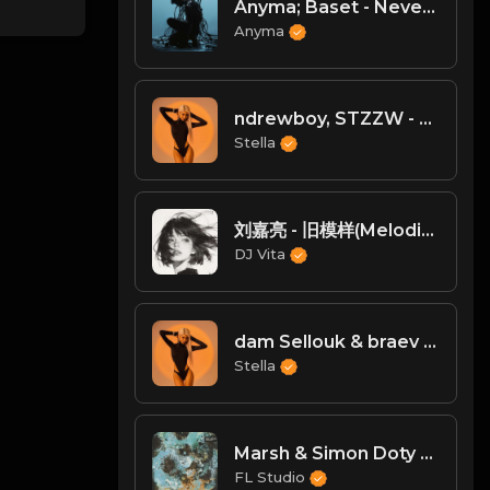
Anyma; Baset - Neverland (From Japan)
Anyma
ndrewboy, STZZW - Luminous (Original mix) (TIGTWR STTW Records)
Stella
刘嘉亮 - 旧模样(Melodic Techno Mix)
DJ Vita
dam Sellouk & braev - Solaris
Stella
Marsh & Simon Doty - Touch The Sky (Extended Mix)
FL Studio