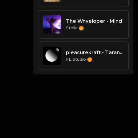
The Wnveloper - Mind
Stella
pleasurekraft - Tarantula (Max Styler Remix)
FL Studio