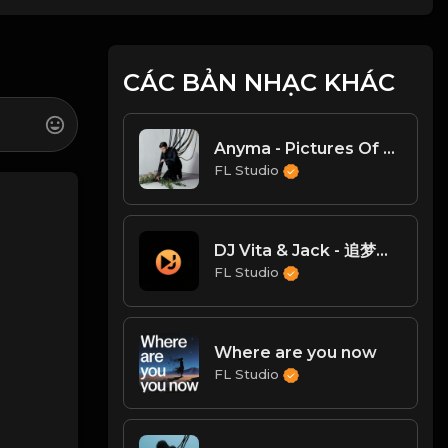
CÁC BẢN NHẠC KHÁC
Anyma - Pictures Of You (Extended Mix)
FL Studio
DJ Vita & Jack - 追梦赤子心(Melodic Techno Mix)
FL Studio
Where are you now
FL Studio