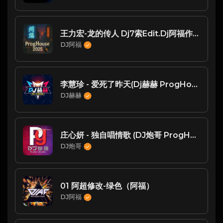
王力宏-龙的传人 Dj7索Edit.Dj阿福作品
DJ阿福
李慧珍 - 爱死了昨天(Dj赫赫 ProgHouse Rmx 2023)
DJ赫赫
庄心妍 - 独自唱情歌 (DJ炮哥 ProgHouse Remix)
DJ炮哥
01 阿超修改-绿色（阿福）
DJ阿福