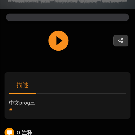
描述
中文prog三
#
0 注释