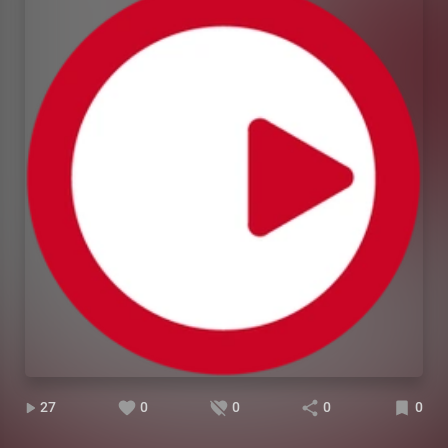
27
0
0
0
0