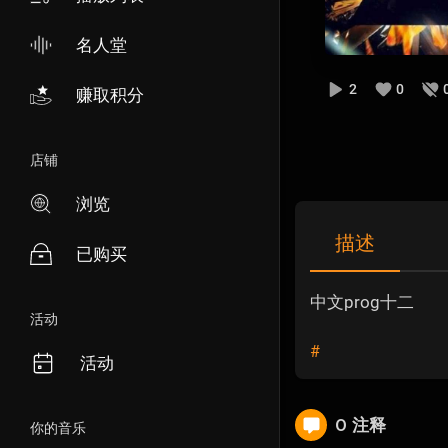
名人堂
2
0
赚取积分
店铺
浏览
描述
已购买
中文prog十二
活动
#
活动
0 注释
你的音乐