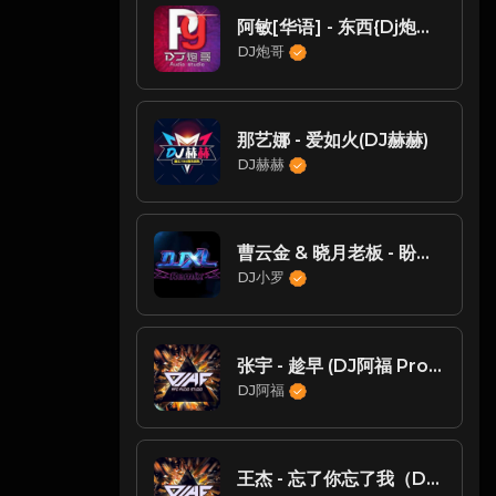
阿敏[华语] - 东西{Dj炮哥 Studio Remix}
DJ炮哥
那艺娜 - 爱如火(DJ赫赫)
DJ赫赫
曹云金 & 晓月老板 - 盼情郎(Dj罗马 ProgHouse Rmx 2024)
DJ小罗
张宇 - 趁早 (DJ阿福 ProgHouse Rmx 2023)
DJ阿福
王杰 - 忘了你忘了我（DJ阿福 Remix）