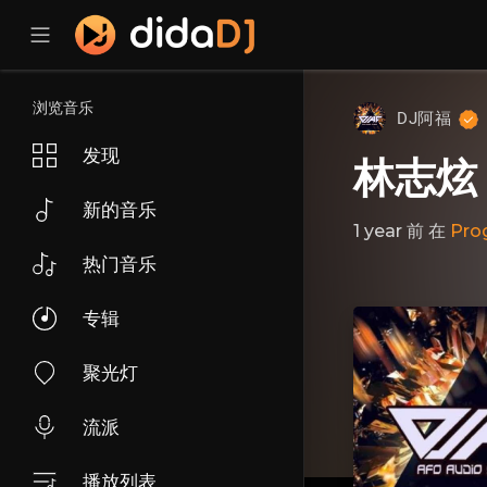
浏览音乐
DJ阿福
发现
林志炫 
新的音乐
1 year 前
在
Pro
热门音乐
专辑
聚光灯
流派
播放列表