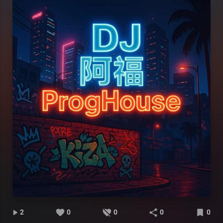
2
0
0
0
0