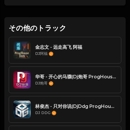
その他のトラック
金志文 - 远走高飞 阿福
DJ阿福
华哥 - 开心的马骝(Dj炮哥 ProgHouse Mix粤语男)
DJ炮哥
林俊杰 - 只对你说(DjDdg ProgHouse Rmx 2024)
DJ DDG