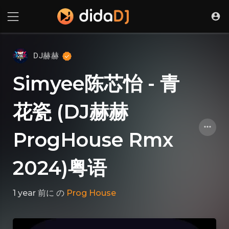
DJ赫赫
Simyee陈芯怡 - 青
花瓷 (DJ赫赫
ProgHouse Rmx
2024)粤语
1 year 前に
の
Prog House