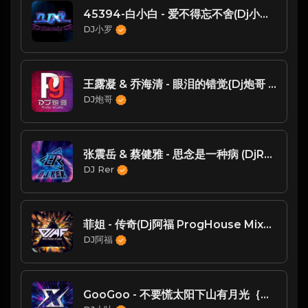
45394-白小白 - 爱不得忘不舍(Dj小罗 ProgHouse Mix国语男)-SSSSDJ整理♪♫
DJ小罗
王露凝 & 乔海清 - 眼泪的错觉{Dj炮哥 Studio Remix}
DJ炮哥
张震岳 & 蔡健雅 - 思念是一种病 (DjRer Remix)
DJ Rer
菲姐 - 传奇(Dj阿福 ProgHouse Mix国语女)
DJ阿福
GooGoo - 不要慌太阳下山有月光｛信宜DJ小叶Remix2024｝