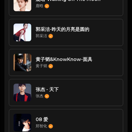
鹿晗
郭采洁-昨天的月亮是圆的
郭采洁
黄子韬&KnowKnow-面具
黄子韬
张杰 - 天下
张杰
08 爱
郑智化