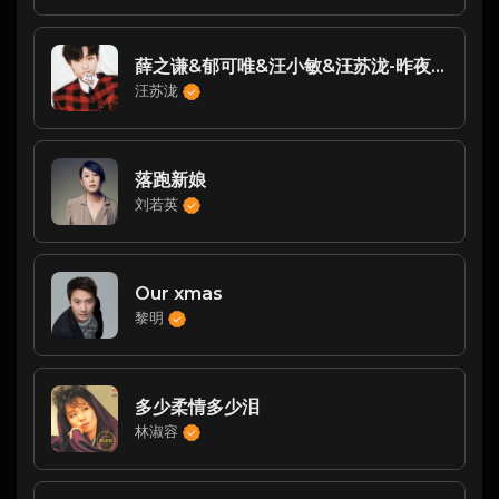
薛之谦&郁可唯&汪小敏&汪苏泷-昨夜星辰(Live)
汪苏泷
落跑新娘
刘若英
Our xmas
黎明
多少柔情多少泪
林淑容