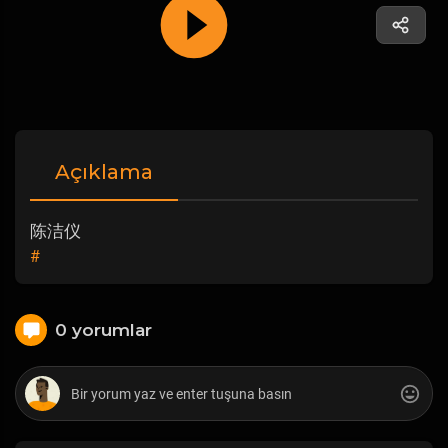
Açıklama
陈洁仪
#
0 yorumlar