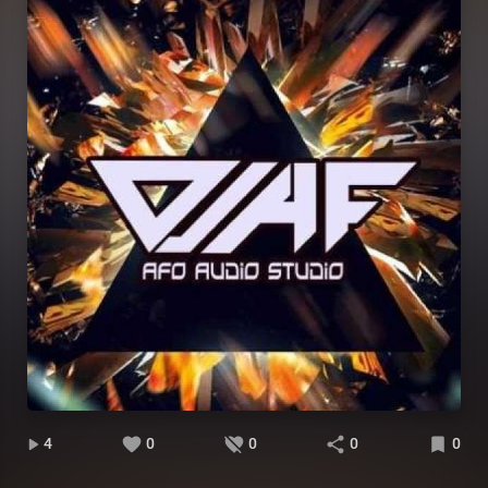
4
0
0
0
0