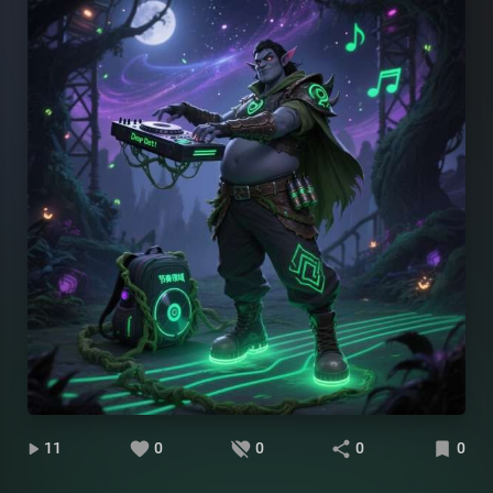
11
0
0
0
0