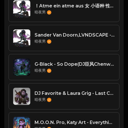
！Atme ein atme aus 女 小语种 性感 好！
暗夜男
Sander Van Doorn,LVNDSCAPE - Need To Feel Loved (Extended Mix)
暗夜男
G-Black - So Dope(DJ臣风Chenwin)
暗夜男
DJ Favorite & Laura Grig - Last Christmas 2015 (Original Mix)
暗夜男
M.O.O.N. Pro, Katy Art - Everything Is Changing (Original Mix) [House Society]