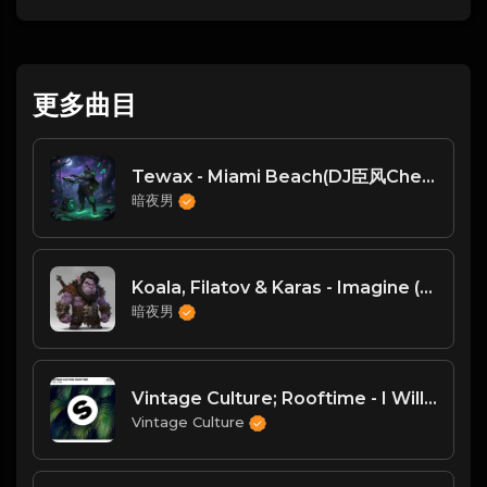
更多曲目
Tewax - Miami Beach(DJ臣风Chenwin)
暗夜男
Koala, Filatov & Karas - Imagine (Original Mix)
暗夜男
Vintage Culture; Rooftime - I Will Find
Vintage Culture