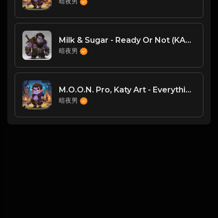
暗夜男
Milk & Sugar - Ready Or Not (KANT Vs. Milk & Sugar Edit) [Milk & Sugar]
暗夜男
M.O.O.N. Pro, Katy Art - Everything Is Changing (Ivan Slash Remix) [House Society]
暗夜男