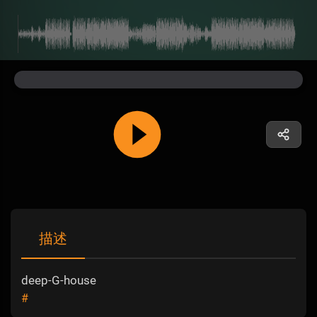
描述
deep-G-house
#