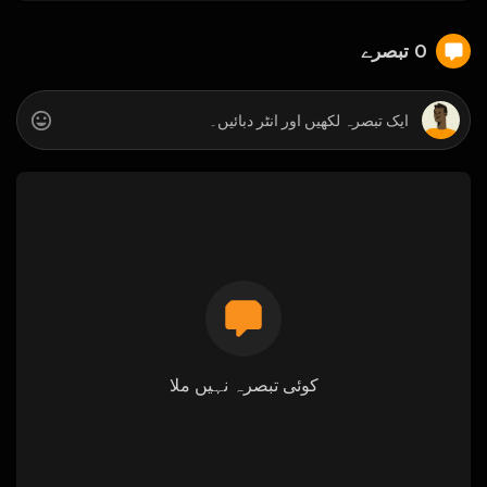
0 تبصرے
کوئی تبصرہ نہیں ملا