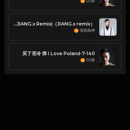
DJ唐
假面曲神 - Chillout Café-Fairytale Gone Bad (JIANG.x Remix)（JIANG.x remix）
假面曲神
7-140-买了否冷 弹 I Love Poland
DJ唐