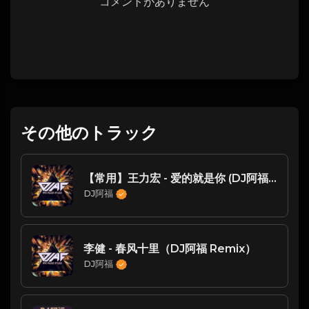
コメントがありません
その他のトラック
【常用】王力宏 - 爱的就是你 (DJ阿福 Remix)Ghost
DJ阿福
李健 - 春风十里（DJ阿福 Remix）
DJ阿福