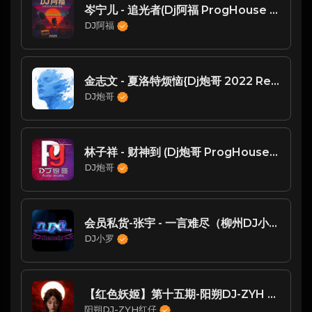
岑宁儿 - 追光者(Dj阿福 ProgHouse Mix国语女)
DJ阿福
金志文 - 夏洛特烦恼{Dj炮哥 2022 Remix}
DJ炮哥
林子祥 - 财神到 (Dj炮哥 ProgHouse Rmx 2021)
DJ炮哥
会员私货-张宇 - 一言难尽（柳州DJ小罗 FunKyHouse Mix）
DJ小罗
【红色妖姬】第十五期-阳朔DJ-ZYH Remix
阳朔DJ-ZYH红仔