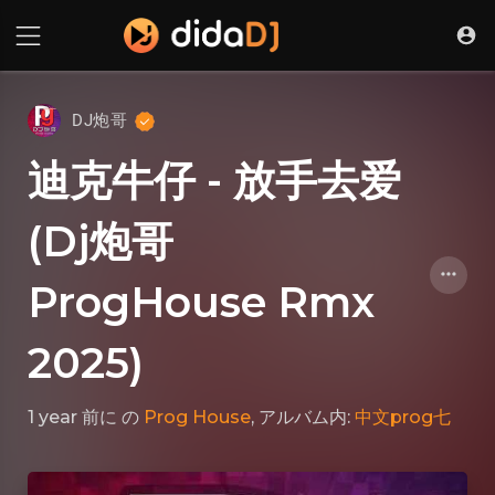
DJ炮哥
迪克牛仔 - 放手去爱
(Dj炮哥
ProgHouse Rmx
2025)
1 year 前に
の
Prog House
, アルバム内:
中文prog七