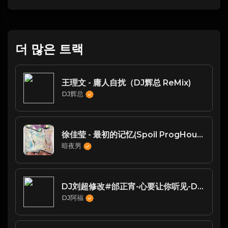
더 많은 트랙
王理文 - 庸人自扰（DJ辉总 ReMix)
DJ辉总
徐佳莹 - 最初的记忆(Spoil ProgHouse Rmx 2025) -
暗夜男
DJ刘超修改#邰正宵-心要让你听见-DJ阿福
DJ阿福