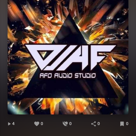
4
0
0
0
0