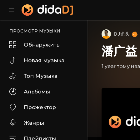
ПРОСМОТР МУЗЫКИ
DJ光头
Обнаружить
潘广益 
Новая музыка
1 year тому на
Топ Музыка
Альбомы
Прожектор
Жанры
Плейлисты