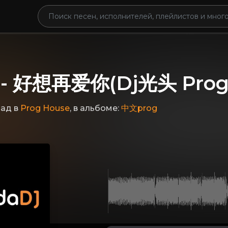
- 好想再爱你(Dj光头 ProgH
зад
в
Prog House
, в альбоме:
中文prog