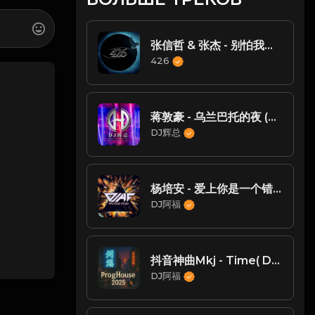
张信哲 & 张杰 - 别怕我伤心 (Live)（DJsiyan四眼 ProgHouse 2023 Remix ）
426
蒋敦豪 - 乌兰巴托的夜 (Live)（DJ辉总 ReMix)
DJ辉总
杨培安 - 爱上你是一个错(Dj阿禄 ProgHouse Mix国语男)
DJ阿福
抖音神曲Mkj - Time( Dj 阿福 ProgHouse Edit 2018 抽烟萨克斯)
DJ阿福