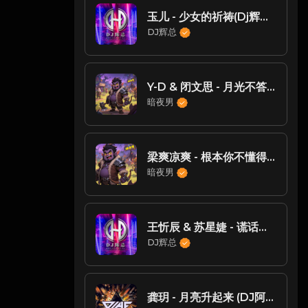
玉儿 - 少女的祈祷(Dj辉总 PorgHouse Mix粤语女)v2
DJ辉总
Y-D & 闭文思 - 月光不答(DjAs ProgHouse Rmx 2025)
暗夜男
梁爽凉爽 - 根本你不懂得爱我(Dj锦先森 ProgHouse Rmx 2023)
暗夜男
王忻辰 & 苏星婕 - 谎话（DJ辉总 ReMix)
DJ辉总
龚玥 - 月亮升起来 (DJ阿福 Remix)