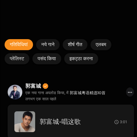
गतिविधियां
नये गाने
शीर्ष गीत
एलबम
प्लेलिस्ट
पसंद किया
इकट्ठा करना
郭富城
एक नया गाना अपलोड किया, में
郭富城粤语精选10首
लगभग एक साल पहले
郭富城-唱这歌
3:01