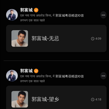
郭富城
एक नया गाना अपलोड किया, में
郭富城粤语精选10首
लगभग एक साल पहले
郭富城-无忌
4:09
郭富城
एक नया गाना अपलोड किया, में
郭富城粤语精选10首
लगभग एक साल पहले
郭富城-望乡
4:18