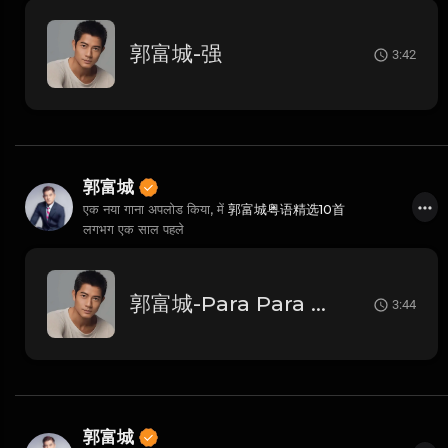
郭富城-强
3:42
郭富城
एक नया गाना अपलोड किया, में
郭富城粤语精选10首
लगभग एक साल पहले
郭富城-Para Para Sakura
3:44
郭富城