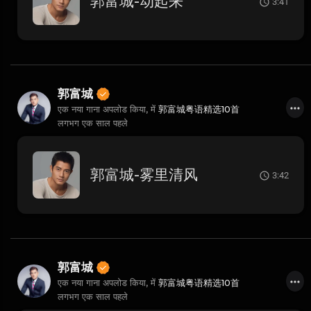
郭富城-动起来
3:41
郭富城
एक नया गाना अपलोड किया, में
郭富城粤语精选10首
लगभग एक साल पहले
郭富城-雾里清风
3:42
郭富城
एक नया गाना अपलोड किया, में
郭富城粤语精选10首
लगभग एक साल पहले