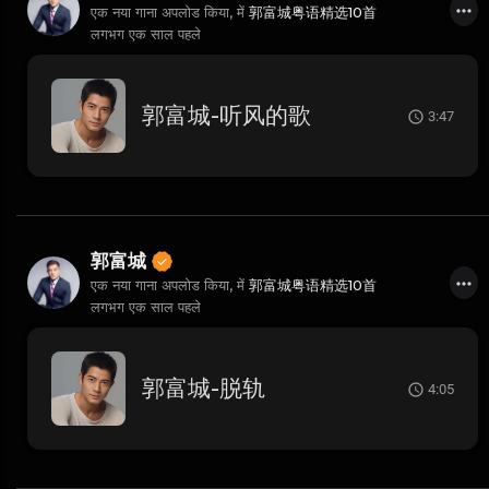
एक नया गाना अपलोड किया, में
郭富城粤语精选10首
लगभग एक साल पहले
郭富城-听风的歌
3:47
郭富城
एक नया गाना अपलोड किया, में
郭富城粤语精选10首
लगभग एक साल पहले
郭富城-脱轨
4:05