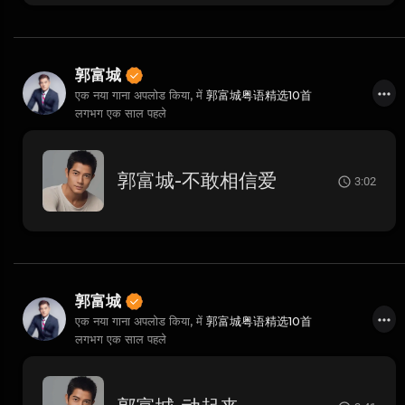
郭富城
एक नया गाना अपलोड किया, में
郭富城粤语精选10首
लगभग एक साल पहले
郭富城-不敢相信爱
3:02
郭富城
एक नया गाना अपलोड किया, में
郭富城粤语精选10首
लगभग एक साल पहले