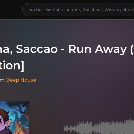
, Saccao - Run Away (O
tion]
im
Deep House