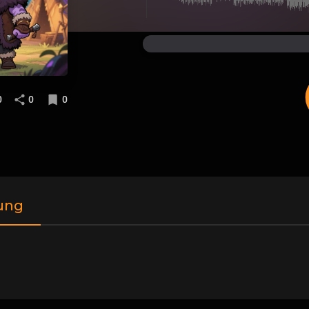
0
0
0
ung