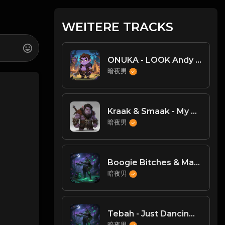
WEITERE TRACKS
ONUKA - LOOK Andy Lansky Remix
暗夜男
Kraak & Smaak - My Mind's Made Up [Jalapeno]
暗夜男
Boogie Bitches & Makki - FSG(DJ臣风Chenwin)
暗夜男
Tebah - Just Dancin（DJ臣风Chenwin）
暗夜男