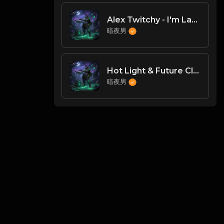
Alex Twitchy - I'm Lanny（DJ臣风Chenwin）
暗夜男
Hot Light & Future Class - Dance Like(DJ臣风Chenwin)
暗夜男