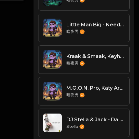
Little Man Big - Need Your Loving (Original Mix) [Myna Music]
暗夜男
Kraak & Smaak, Keyhole - All I Want Is You [Boogie Angst]
暗夜男
M.O.O.N. Pro, Katy Art - Everything Is Changing (Original Mix) [House Society]
暗夜男
DJ Stella & Jack - Da Da Da
Stella