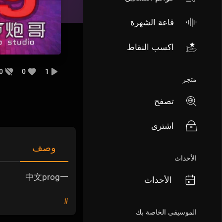
قاعة الشهرة
اكسب النقاط
0
0
1
متجر
تصفح
اشترى
وصف
الأحداث
中文prog一
الأحداث
#
الموسيقى الخاصة بك