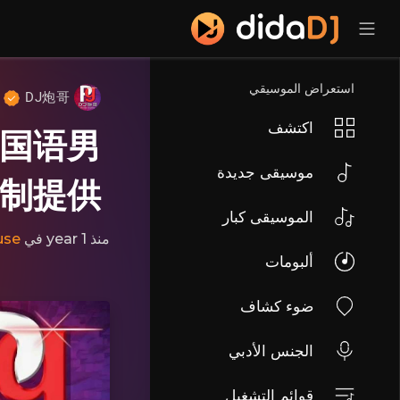
استعراض الموسيقي
DJ炮哥
اكتشف
ix国语男
موسيقى جديدة
定制提供
الموسيقى كبار
use
في
منذ 1 year
ألبومات
ضوء كشاف
الجنس الأدبي
قوائم التشغيل