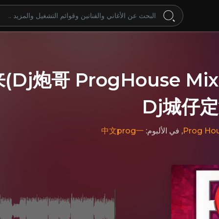
Dj炮哥 ProgHouse M
Dj城仔
中文prog一
, في الألبوم:
Prog Ho