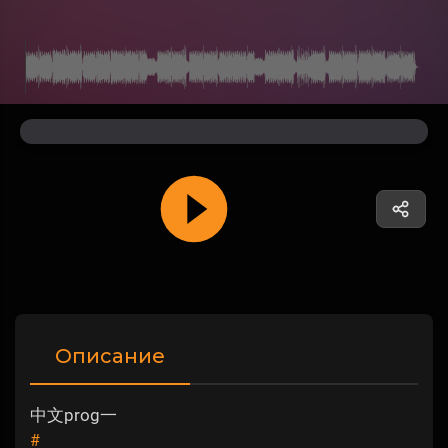
Описание
中文prog一
#