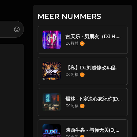
MEER NUMMERS
古天乐 - 男朋友（DJ H.zReMix)
DJ辉总
【私】DJ刘超修改#程响-四季予你-DJ阿福
DJ阿福
爆林 -下定决心忘记你(Dj阿福 ProgHouse Mix国语男)梧州Dj小周修改
DJ阿福
陕西牛犇 - 与你无关(Dj小嘉 ProgHouse Mix国语男)
DJ小罗