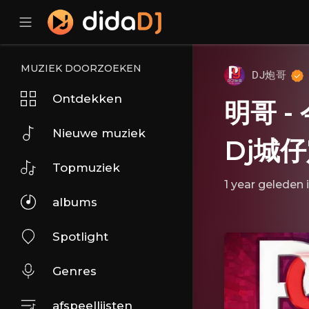
MUZIEK DOORZOEKEN
DJ炮哥
Ontdekken
明哥 -
Nieuwe muziek
Dj城
Topmuziek
1 year geleden
albums
Spotlight
Genres
afspeellijsten