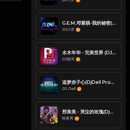
G.E.M.邓紫棋-我的秘密(Dj小罗 ProgHouse Mix )
DJ小罗
水木年华 - 完美世界 (DJ炮哥 ProgHouse Rmx 2021)
DJ炮哥
追梦赤子心(DjDell ProgHouse Mix国语女)
DJ Dell
邢美美 - 哭泣的玫瑰(Dj阿森 ProgHouse Rmx 2023)
暗夜男