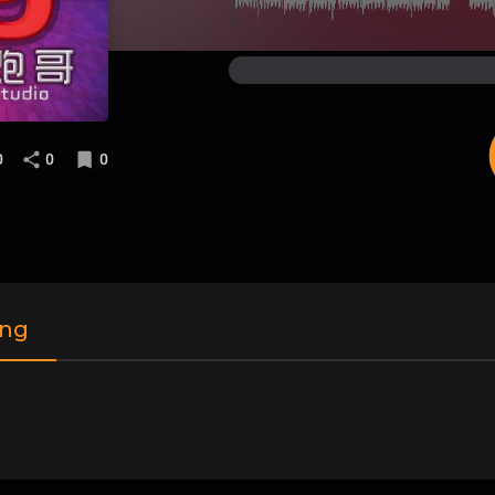
0
0
0
ing