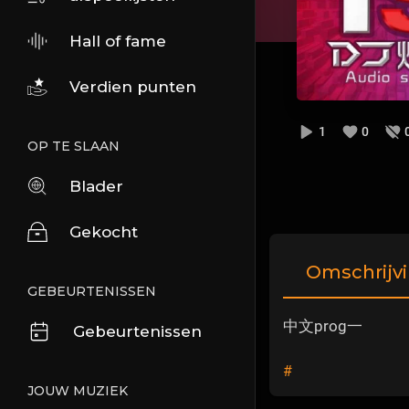
Hall of fame
Verdien punten
1
0
OP TE SLAAN
Blader
Gekocht
Omschrijv
GEBEURTENISSEN
中文prog一
Gebeurtenissen
#
JOUW MUZIEK