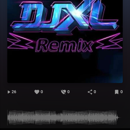
26
0
0
0
0