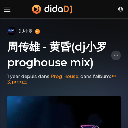
DJ小罗
周传雄 - 黄昏(dj小罗
proghouse mix)
1 year depuis
dans
Prog House
, dans l'album:
中
文prog三