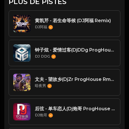
PLUS DE PISTES
黄凯芹 - 若生命等候 (DJ阿福 Remix)
DJ阿福
钟子炫 - 爱情过客(DjDDg ProgHouse Rmx 2021)
DJ DDG
文夫 - 望故乡(DjZr ProgHouse Rmx 2024)
暗夜男
后弦 - 单车恋人(Dj炮哥 ProgHouse Rmx 2023)
DJ炮哥