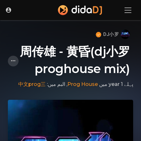
DJ小罗
周传雄 - 黄昏(dj小罗
proghouse mix)
中文prog三
, البم میں:
Prog House
میں
پہلے 1 year