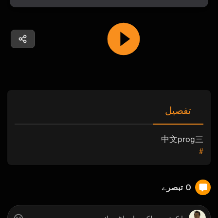
تفصیل
中文prog三
#
0 تبصرے