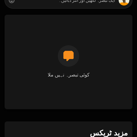
کوئی تبصرہ نہیں ملا
مزید ٹریکس