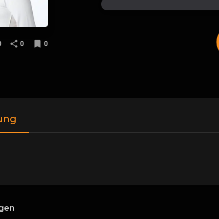
0
0
0
ung
gen