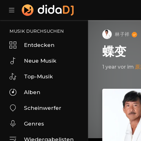
MUSIK DURCHSUCHEN
林子祥
Entdecken
蝶变
Neue Musik
1 year vor
im
原
Top-Musik
Alben
Scheinwerfer
Genres
Wiedergabelisten