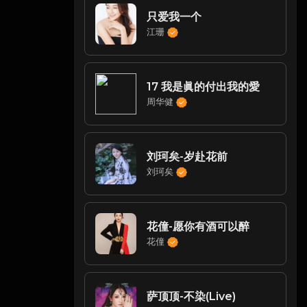
只爱我一个
江珊
17 我是眞的付出我的愛
周华健
刘珂矣-岁赴花前
刘珂矣
花僮-愿你有酒可以醉
花僮
萨顶顶-不染(Live)