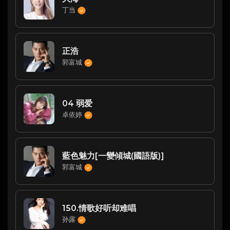
丁当
正浩
郭富城
04 弱爱
卓依婷
藍色魅力[一變傾城(國語版)]
郭富城
150.情歌好听却难唱
孙露