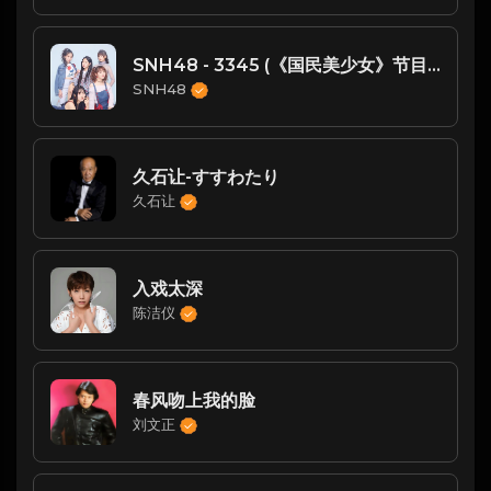
SNH48 - 3345 (《国民美少女》节目主题曲)
SNH48
久石让-すすわたり
久石让
入戏太深
陈洁仪
春风吻上我的脸
刘文正