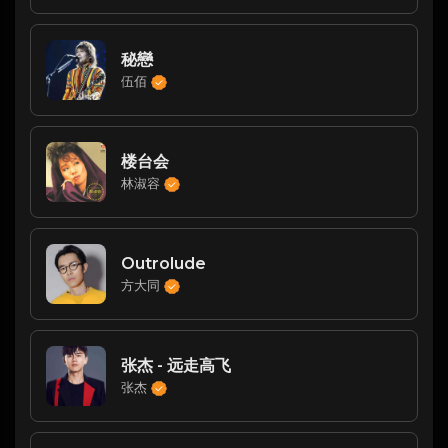
秘戀
伍佰
楼台会
林淑容
Outrolude
方大同
张杰 - 远走高飞
张杰