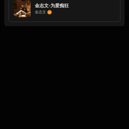
金志文-为爱痴狂
金志文