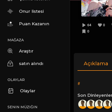
Onur listesi
Puan Kazanın
64
0
0
MAĞAZA
Araştır
Açıklama
satın alındı
OLAYLAR
#
Olaylar
Son Dinleyenle
SENIN MÜZIĞIN