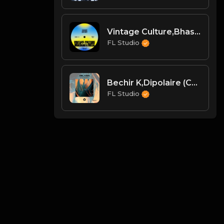
Vintage Culture,Bhaskar,Meca - Tina
FL Studio
Bechir K,Dipolaire (CH) - Black Hole
FL Studio