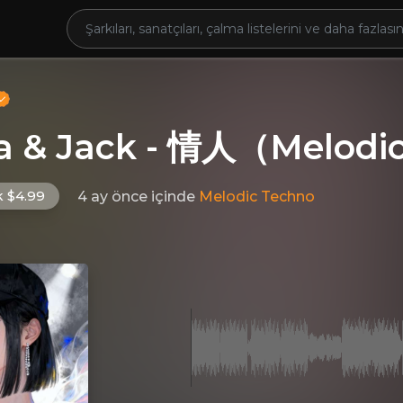
ta & Jack - 情人（Melodi
k $4.99
4 ay önce
içinde
Melodic Techno