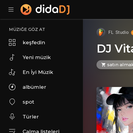
MÜZIĞE GÖZ AT
FL Studio
keşfedin
DJ Vi
Yeni müzik
satın alma
En İyi Müzik
albümler
spot
Türler
Çalma listeleri