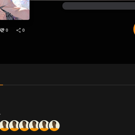
0
0
r