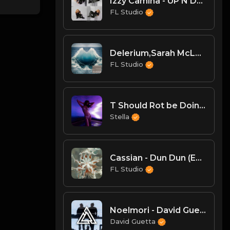
Izzy Camina - UP N DOWN
FL Studio
Delerium,Sarah McLachlan,John Summit - Silence (John Summit Extended Remix)
FL Studio
T Should Rot be Doing That - Chris Lorenzo (David Leshinski Remix)
Stella
Cassian - Dun Dun (Extended Mix)
FL Studio
Noelmori - David Guetta & MORTEN - The Truth (Extended Mix)
David Guetta