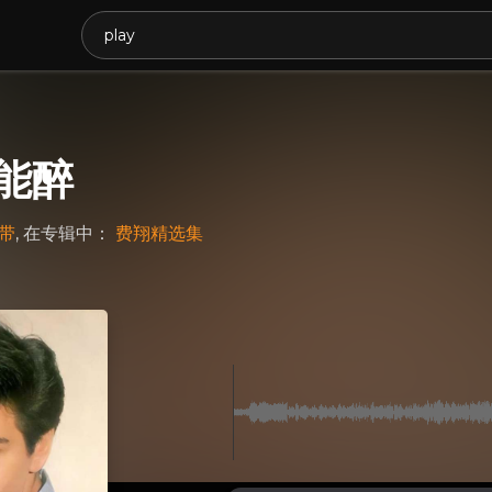
能醉
带
, 在专辑中：
费翔精选集