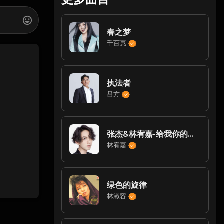
春之梦
千百惠
执法者
吕方
张杰&林宥嘉-给我你的爱(Live)
林宥嘉
绿色的旋律
林淑容