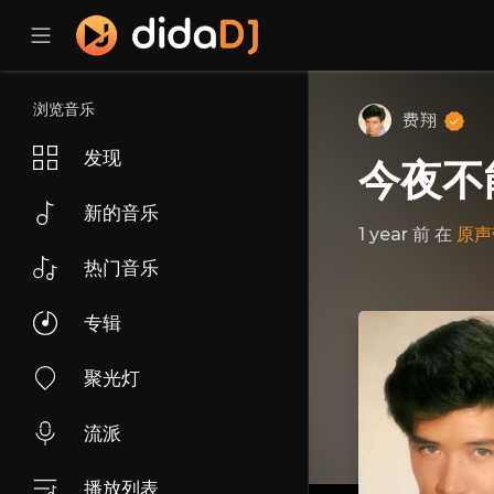
浏览音乐
费翔
发现
今夜不
新的音乐
1 year 前
在
原声
热门音乐
专辑
聚光灯
流派
播放列表