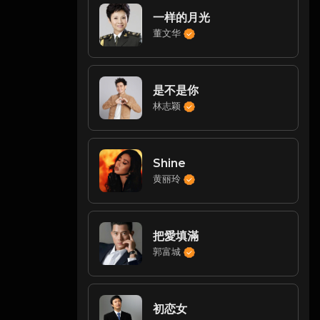
一样的月光
董文华
是不是你
林志颖
Shine
黄丽玲
把愛填滿
郭富城
初恋女