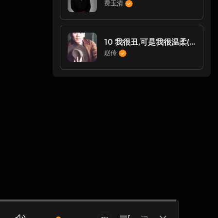
费玉清
10 我很丑,可是我很温柔(温柔版)
赵传