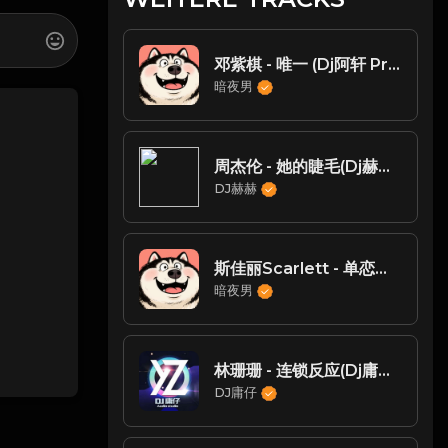
邓紫棋 - 唯一 (Dj阿轩 ProgHouse 2025 Mix国语女)
暗夜男
周杰伦 - 她的睫毛(Dj赫赫 ProgHouse Rmx 2023)
DJ赫赫
斯佳丽Scarlett - 单恋一枝花(Dj北屿 ProgHouse 2025 Mix国语女)
暗夜男
林珊珊 - 连锁反应(Dj庸仔 ProgHouse Rmx 2024 粤语)
DJ庸仔