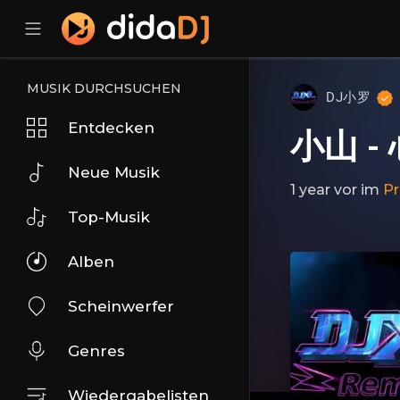
MUSIK DURCHSUCHEN
DJ小罗
Entdecken
小山 -
Neue Musik
1 year vor
im
P
Top-Musik
Alben
Scheinwerfer
Genres
Wiedergabelisten