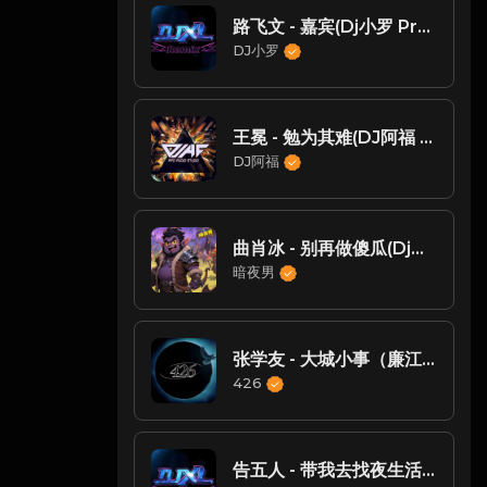
路飞文 - 嘉宾(Dj小罗 ProgHouse Mix国语女)
DJ小罗
王冕 - 勉为其难(DJ阿福 ProgHouse Mix 国语男)
DJ阿福
曲肖冰 - 别再做傻瓜(Dj欧东 ProgHouse Rmx 2024)
暗夜男
张学友 - 大城小事（廉江DJsiyan四眼 ProgHouse 2023 Remix）
426
告五人 - 带我去找夜生活(Dj小罗 ProgHouse Rmx 2025) - ProgHouse