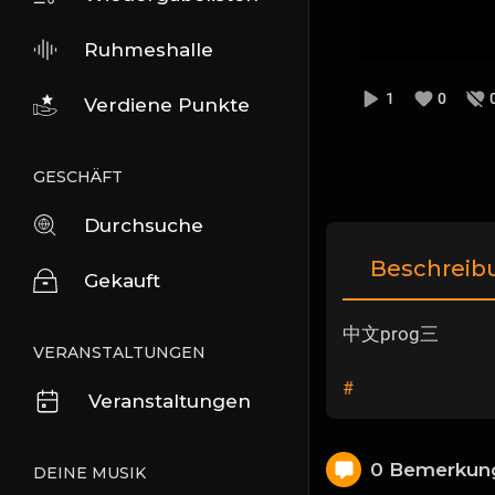
Ruhmeshalle
1
0
Verdiene Punkte
GESCHÄFT
Durchsuche
Beschreib
Gekauft
中文prog三
VERANSTALTUNGEN
#
Veranstaltungen
0 Bemerkun
DEINE MUSIK