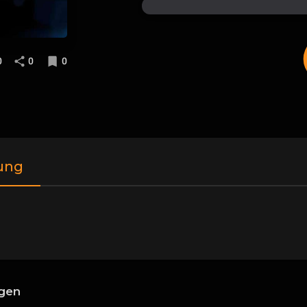
0
0
0
ung
gen