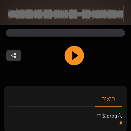
תיאור
中文prog六
#