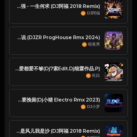
陈百强 - 一生何求 (DJ阿福 2018 Remix)
DJ阿福
刘心 - 凭什么说 (DJZR ProgHouse Rmx 2024)
暗夜男
崔伟立 & 孙艺琪 - 怎么爱都爱不够(Dj7索Edit.Dj细霖作品.P)
杜比
罗隽永 & Simyee陈芯怡 - 不需要挽留(Dj小猪 Electro Rmx 2023)
DJ小罗
林心如 & 周杰 - 你是风儿我是沙 (DJ阿福 2018 Remix)