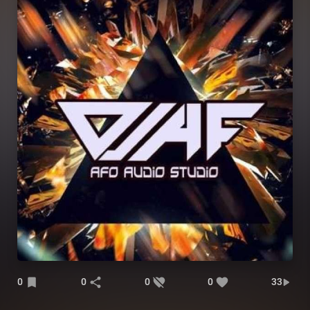
0
0
0
0
33