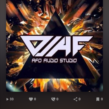
33
0
0
0
0