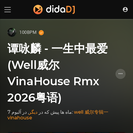
100BPM
谭咏麟 - 一生中最爱
(Well威尔
VinaHouse Rmx
2026粤语)
دیگر
که در
7 ماه ها پیش
, در آلبوم:
well 威尔专辑一
vinahouse