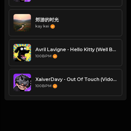
郊游的时光
kay kei
Avril Lavigne - Hello Kitty (Well Bootleg)
100BPM
XaiverDavy - Out Of Touch (Vidojean X Oliver Loenn Afro House Remix)
100BPM