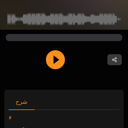
شرح
#