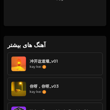
آهنگ های بیشتر
冲开这道墙_v01
kay kei
你呀，你呀_v03
kay kei