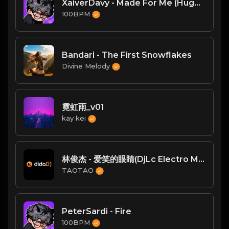
XaiverDavy - Made For Me (Hugel Remix)
100BPM
Bandari - The First Snowflakes
Divine Melody
霓虹雨_v01
kay kei
林俊杰 - 爱笑的眼睛(DjLc Electro Mix国语男)中山小楊订制
TAOTAO
PeterSardi - Fire
100BPM