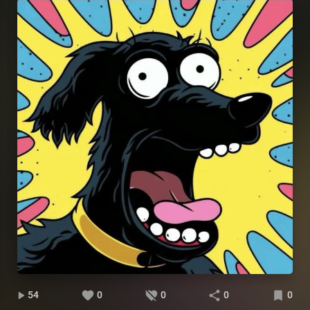
54
0
0
0
0