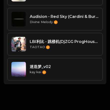
Audision - Red Sky (Cardini & Burger ASAP Remix)
Divine Melody
LBI利比 - 跳楼机(DjZGG ProgHouse Mix国语男)
TAOTAO
迷迭梦_v02
kay kei