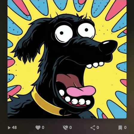
48
0
0
0
0