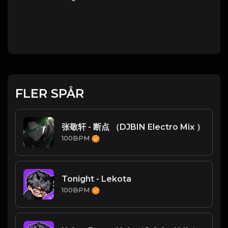
FLER SPÅR
张敬轩 - 断点 （DJBIN Electro Mix ）
100BPM
Tonight - Lekota
100BPM