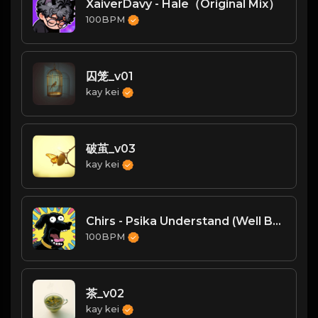
XaiverDavy - Hale（Original Mix）
100BPM
囚笼_v01
kay kei
破茧_v03
kay kei
Chirs - Psika Understand (Well Bootleg)-VIP
100BPM
茶_v02
kay kei