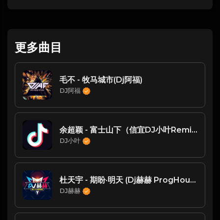
更多曲目
毛不 - 牧马城市(Dj阿福)
DJ阿福
余超颖 - 富士山下（信宜DJ小叶Remix2025）
DJ小叶
杜天宇 - 期盼·明天 (Dj赫赫 ProgHouse Mix)-玖零DJ整理♪♫
DJ赫赫