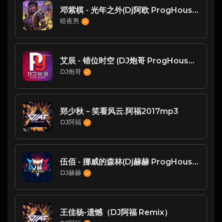
邓紫棋 - 光年之外(Dj阿欧 ProgHouse Rmx 2023)
暗夜男
艾辰 - 错位时空 (DJ炮哥 ProgHouse Remix)
DJ炮哥
郑少秋－笑看风云.阿福2017mp3
DJ阿福
伍佰 - 挪威的森林(Dj赫赫 ProgHouse Rmx 2023)
DJ赫赫
王佳杨-遗憾（DJ阿福 Remix）