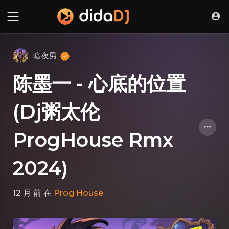
暗夜男
陈墨一 - 心底的位置
(Dj粥太伦
ProgHouse Rmx
2024)
12 月 前
在
Prog House