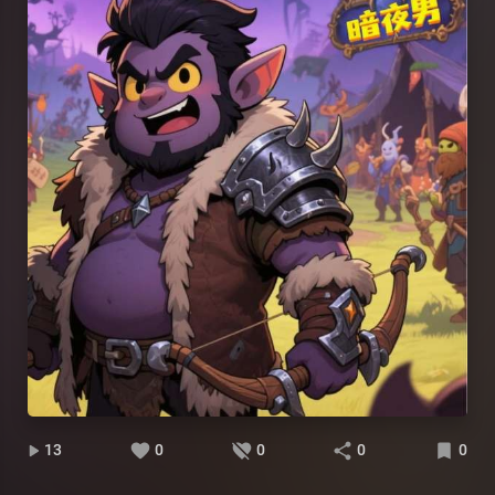
13
0
0
0
0