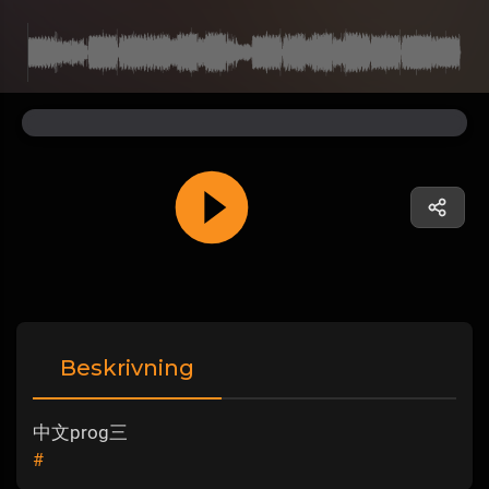
Beskrivning
中文prog三
#