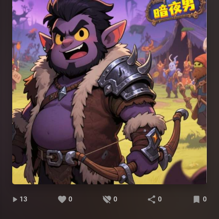
13
0
0
0
0