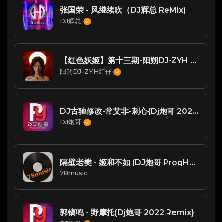
张国荣 - 风继续吹（DJ辉总 ReMix)
DJ辉总
【红色妖姬】第十三期-阳朔DJ-ZYH Remix
阳朔DJ-ZYH红仔
DJ古驰修改-常艾非-刺心{Dj炮哥 2022 Remix}
DJ炮哥
隔壁老樊 - 姬和不如 (DJ炮哥 ProgHouse Remix)
78music
郭镐鸣 - 野摩托{Dj炮哥 2022 Remix}