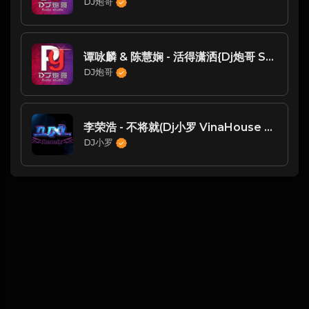
DJ炮哥
谭咏麟 & 陈慧娴 - 活得潇洒{Dj炮哥 Studio Remix}
DJ炮哥
李荣浩 - 不将就(Dj小罗 VinaHouse Rmx 2024)
DJ小罗