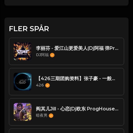
FLER SPÅR
李丽芬 - 爱江山更爱美人(Dj阿福 弹ProgHouse Rmx 2018)
DJ阿福
【426三期团购资料】张子豪 - 一般的一天（ 426编曲团队 新福鼓Mix ）
426
阎其儿Jill - 心恋(Dj欧东 ProgHouse Rmx 2024 v2)
暗夜男