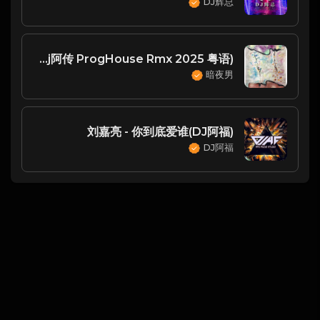
DJ辉总
海南小崇 - 默契(Dj铭仔 vs Dj阿传 ProgHouse Rmx 2025 粤语)
暗夜男
刘嘉亮 - 你到底爱谁(DJ阿福)
DJ阿福