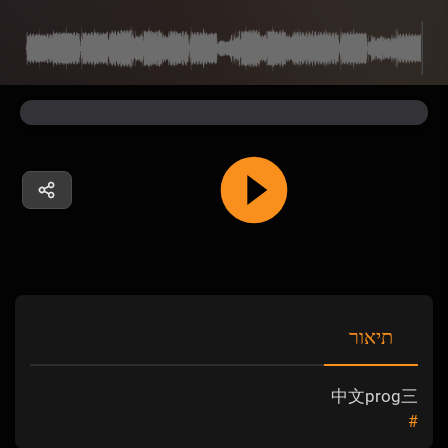
תיאור
中文prog三
#