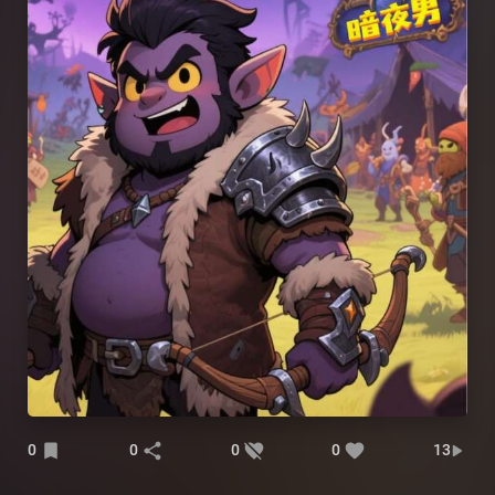
0
0
0
0
13