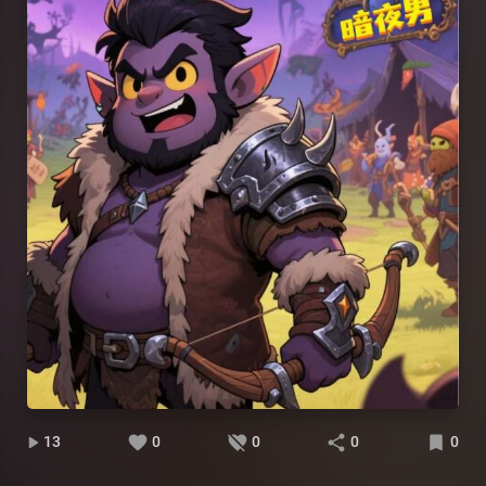
13
0
0
0
0