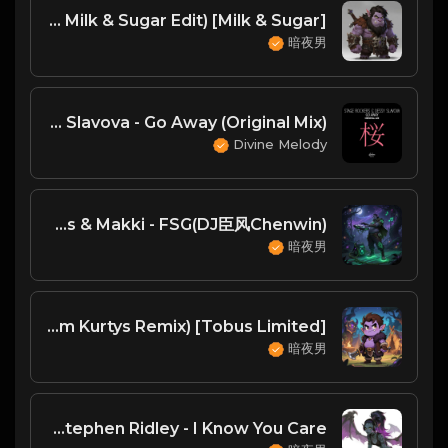
Milk & Sugar - Ready Or Not (KANT Vs. Milk & Sugar Edit) [Milk & Sugar]
暗夜男
Stage Rockers,Dessy Slavova - Go Away (Original Mix)
Divine Melody
Boogie Bitches & Makki - FSG(DJ臣风Chenwin)
暗夜男
Gorkiz, Sugar Hill, Mari-Anna - Work Me Out (Maxim Kurtys Remix) [Tobus Limited]
暗夜男
Matvey Emerson amp Stephen Ridley - I Know You Care