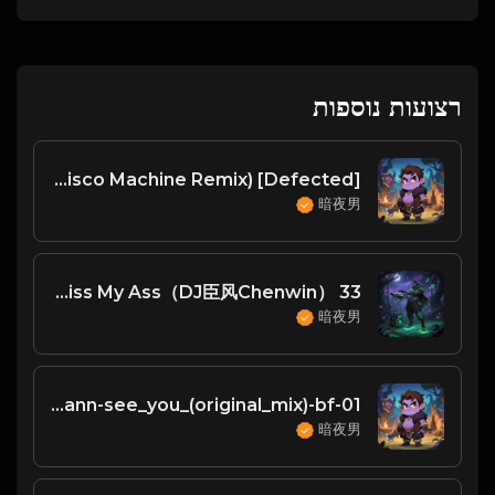
רצועות נוספות
The Juan Maclean, Purple Disco Machine - A Simple Design (Purple Disco Machine Remix) [Defected]
暗夜男
33 Hz Live & Perah - Kiss My Ass（DJ臣风Chenwin）
暗夜男
01-alex_heimann-see_you_(original_mix)-bf
暗夜男