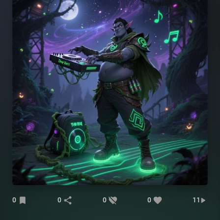
0
0
0
0
11