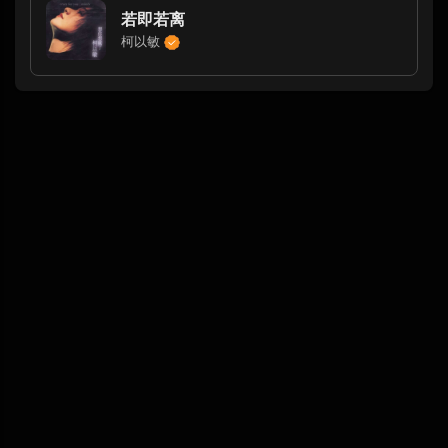
若即若离
柯以敏