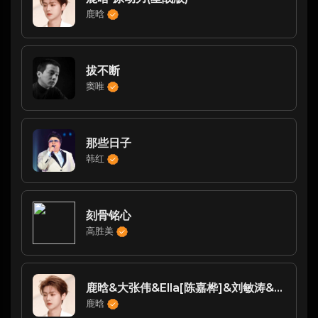
鹿晗
拔不断
窦唯
那些日子
韩红
刻骨铭心
高胜美
鹿晗&大张伟&Ella[陈嘉桦]&刘敏涛&潘玮柏&张丹峰-重返十七岁
鹿晗