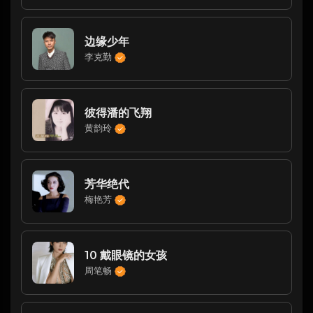
边缘少年
李克勤
彼得潘的飞翔
黄韵玲
芳华绝代
梅艳芳
10 戴眼镜的女孩
周笔畅