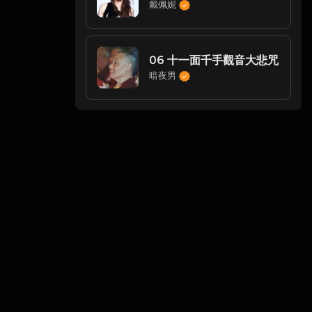
戴佩妮
06 十一面千手觀音大悲咒
暗夜男