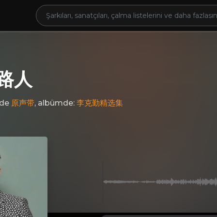
路人
nde
原声带
, albümde:
李克勤精选集