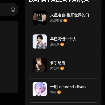
火星电台-推开世界的门
火星电台
早已习惯一个人
潘美辰
拿手绝活
罗志祥
十明-discord-disco
蕾姆