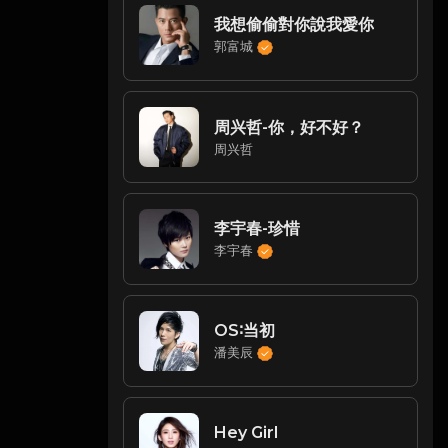
我想偷偷對你說我愛你
郭富城
周兴哲-你，好不好？
周兴哲
李宇春-珍惜
李宇春
OS∶当初
潘美辰
Hey Girl