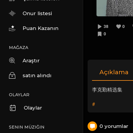
Onur listesi
38
0
Puan Kazanın
0
MAĞAZA
Araştır
Açıklama
satın alındı
李克勤精选集
OLAYLAR
#
Olaylar
0 yorumlar
SENIN MÜZIĞIN