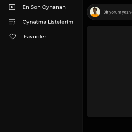
En Son Oynanan
Oynatma Listelerim
Favoriler