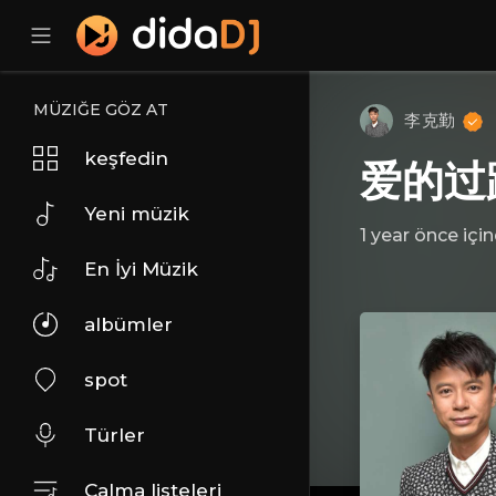
MÜZIĞE GÖZ AT
李克勤
keşfedin
爱的过
Yeni müzik
1 year önce
içi
En İyi Müzik
albümler
spot
Türler
Çalma listeleri